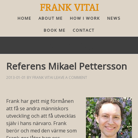
FRANK VITAI
HOME
ABOUT ME
HOW I WORK
NEWS
BOOK ME
CONTACT
From the Blog
Referens Mikael Pettersson
2013-01-01
BY
FRANK VITAI
LEAVE A COMMENT
Frank har gett mig förmånen
att få se andra människors
utveckling och att få utvecklas
själv i hans närvaro. Frank
berör och med den värme som